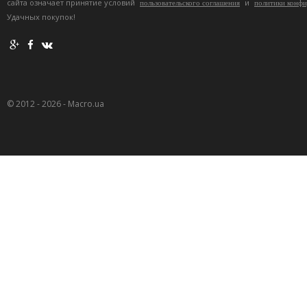
сайта означает принятие условий
и
пользовательского соглашения
политики конф
Удачных покупок!
© 2012 - 2026 - Macro.ua