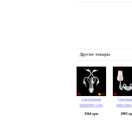
Другие товары
Светильник
Светиль
MB8098-5AW
MB1090
3564
грн.
1093
гр