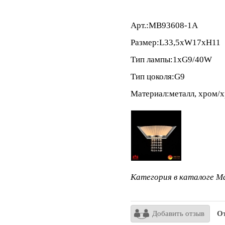
Арт.:MB93608-1A
Размер:L33,5xW17xH11
Тип лампы:1xG9/40W
Тип цоколя:G9
Материал:металл, хром/х
Категория в каталоге Ma
Добавить отзыв
От