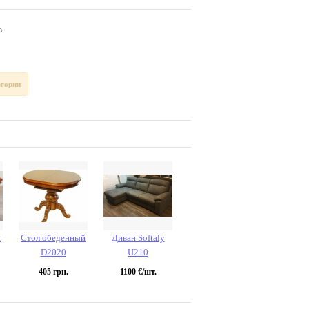
.
егории
й
Стол обеденный
Диван Softaly
D2020
U210
405
грн.
1100
€/шт.