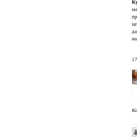
К
ма
пр
це
да
на
17
Ка