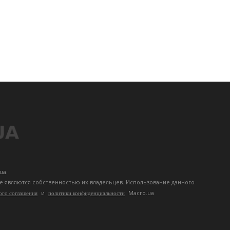
ua.
те являются собственностью их владельцев. Использование данного
и
Macro.ua
ого соглашения
политики конфиденциальности