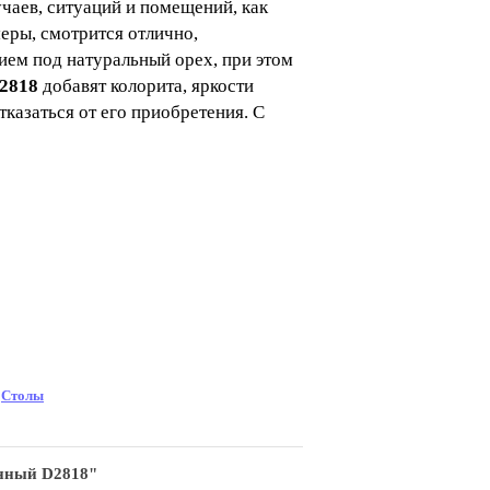
аев, ситуаций и помещений, как
еры, смотрится отлично,
ием под натуральный орех, при этом
2818
добавят колорита, яркости
казаться от его приобретения. С
→
Столы
енный D2818"