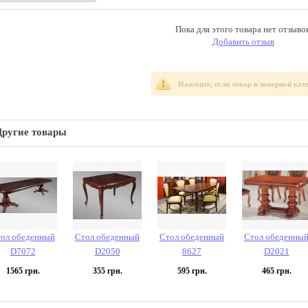
Пока для этого товара нет отзывов
Добавить отзыв
Нажмите, если товар в неверной кат
Другие товары
ол обеденный
Стол обеденный
Стол обеденный
Стол обеденны
D7072
D2050
8627
D2021
1565
грн.
355
грн.
595
грн.
465
грн.