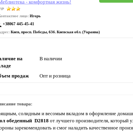
Меблиотека - комфортная жизнь!
Контактное лицо:
Игорь
+38067 445-45-41
Адрес:
Киев, просп. Победы, 63б. Киевская обл. (Украина)
аличие на
В наличии
кладе
бъем продаж
Опт и розница
исание товара:
ящным, солидным и весомым вкладом в оформление домашн
тол обеденный D2818
от лучшего производителя, который у
ороны зарекомендовать и смог наладить качественное прои