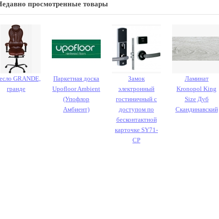
Недавно просмотренные товары
есло GRANDE,
Паркетная доска
Замок
Ламинат
гранде
Upofloor Ambient
электронный
Kronopol King
(Упофлор
гостиничный с
Size Дуб
Амбиент)
доступом по
Скандинавский
бесконтактной
карточке SY71-
CP