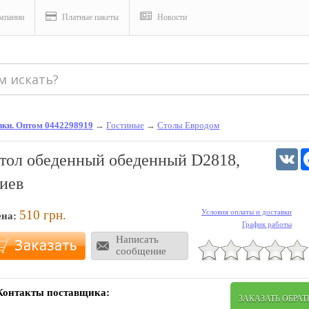
мпании
Платные пакеты
Новости
енки. Оптом 0442298919
→
Гостиные
→
Столы Евродом
V
тол обеденный обеденный D2818,
иев
510
грн.
Условия оплаты и доставки
ена:
График работы
Написать
сообщение
Контакты поставщика:
ЗАКАЗАТЬ ОБРА