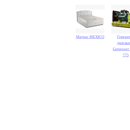
Матрас MEXICO
Генера
дизель
Genpower
775