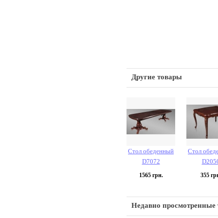
Другие товары
Стол обеденный
Стол обед
D7072
D205
1565
грн.
355
гр
Недавно просмотренные