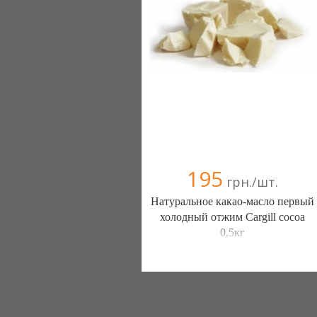
095 5337454
195
грн./шт.
Натуральное какао-масло первый
холодный отжим Cargill cocoa
0,5кг
Интернет магазин Шоппремиум
(Николаев)
093 4260151
098 2822184