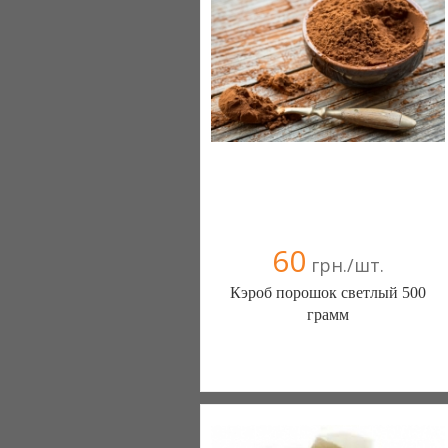
60
грн./шт.
Кэроб порошок светлый 500
грамм
Интернет магазин Шоппремиум
(Николаев)
093 4260151
098 2822184