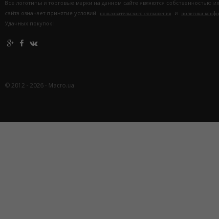
Все логотипы и торговые марки на данном сайте являются собственностью и
сайта означает принятие условий
и
пользовательского соглашения
политики конф
Удачных покупок!
© 2012 - 2026 - Macro.ua