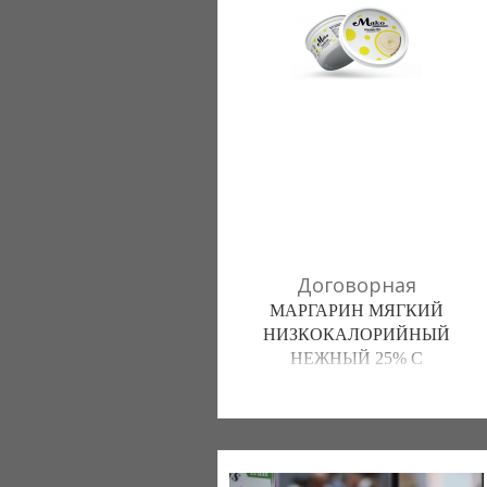
Договорная
МАРГАРИН МЯГКИЙ
НИЗКОКАЛОРИЙНЫЙ
НЕЖНЫЙ 25% С
ВИТАМИНАМИ A И Е
ТЗоВ Империя Жиров (Луцк)
067 3340211
050 4381044
098 2667921