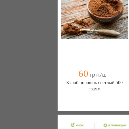
60
грн./шт.
Кэроб порошок светлый 500
грамм
Интернет магазин Шоппремиум
(Николаев)
093 4260151
098 2822184