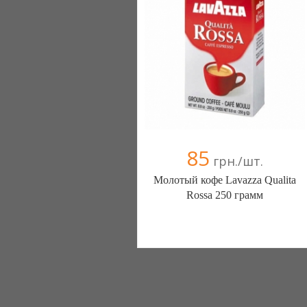
85
грн./шт.
Молотый кофе Lavazza Qualita
Rossa 250 грамм
Интернет магазин DolceVika (Киев)
2 отзыв(а)
, 100% положительных
+38(097) 426-77-47
+38(095) 569-96-72