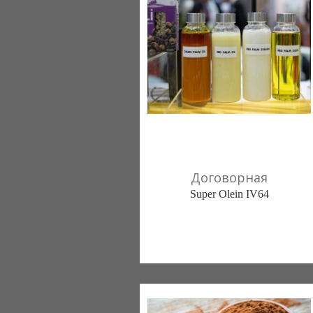
Договорная
Super Olein IV64
CROK d.o.o. (Ljubljana)
+38670 161576
+386(40) 628362