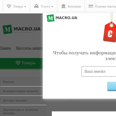
Товары
Услуги
Компании
Платные пакет
Товары
Продукты, напитки, табак
Чтобы получать информацию
элек
Товары
Услуги
Продукты, напитки, таба
Бакалея
Безалкогольные напитки
Страницы:
1
2
Детское питание
Диетическое и лечебное
питание