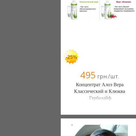
095 5337454
-25%
495
грн./шт.
Концентрат Алоэ Вера
Классический и Клюква
Гербалайф
Магазин ногтевого сервиса "1FIRST"
(Кременчуг)
+38(067) 530-22-20
+38(066) 899-66-80