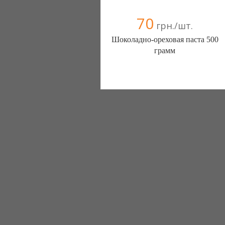
70
грн./шт.
Шоколадно-ореховая паста 500
грамм
Foodzone (Киев)
067 5814663