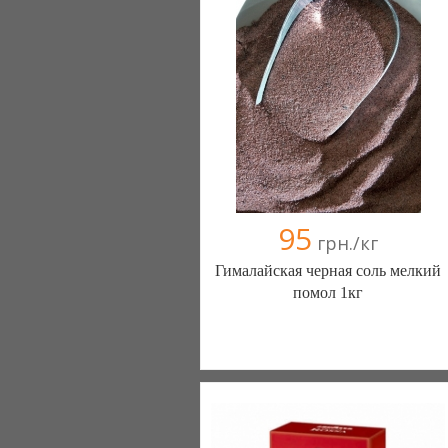
95
грн./кг
Гималайская черная соль мелкий
помол 1кг
Интернет магазин Шоппремиум
(Николаев)
093 4260151
098 2822184
095 5337454