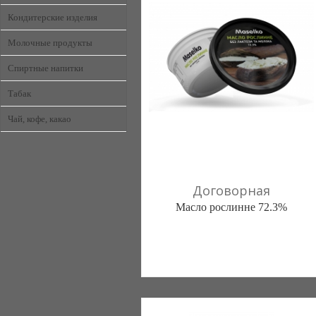
Кондитерские изделия
Молочные продукты
Спиртные напитки
Табак
Чай, кофе, какао
Договорная
Масло рослинне 72.3%
ТЗоВ Империя Жиров (Луцк)
067 3340211
050 4381044
098 2667921