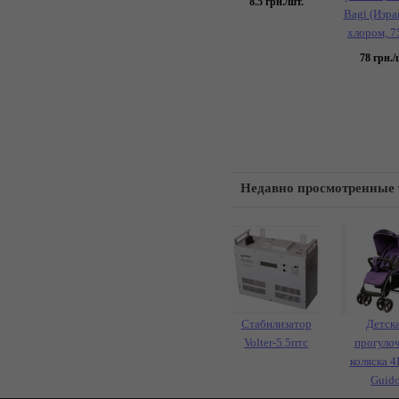
8.5
грн./шт.
Bagi (Израи
хлором, 7
78
грн./
Недавно просмотренные
Стабилизатор
Детск
Volter-5.5птс
прогуло
коляска 
Guid