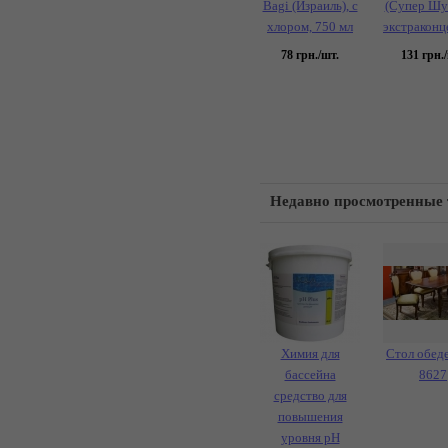
Bagi (Израиль), с
(Супер Шу
хлором, 750 мл
экстраконц
78
грн./шт.
131
грн./
Недавно просмотренные
Химия для
Стол обед
бассейна
8627
средство для
повышения
уровня pH