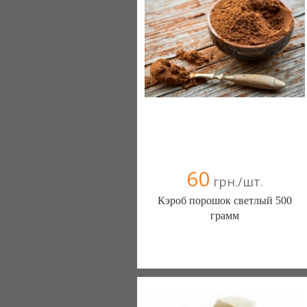
60
грн./шт.
Кэроб порошок светлый 500
грамм
Интернет магазин Шоппремиум
(Николаев)
093 4260151
098 2822184