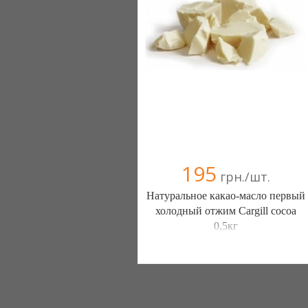
095 5337454
195
грн./шт.
Натуральное какао-масло первый
холодный отжим Cargill cocoa
0,5кг
Интернет магазин Шоппремиум
(Николаев)
093 4260151
098 2822184