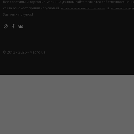
Все логотипы и торговые марки на данном сайте являются собственностью и
сайта означает принятие условий
и
пользовательского соглашения
политики конф
Удачных покупок!
© 2012 - 2026 - Macro.ua