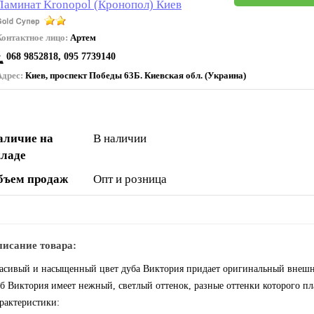
Ламинат Kronopol (Кронопол) Киев
Контактное лицо:
Артем
068 9852818, 095 7739140
Адрес:
Киев, проспект Победы 63Б. Киевская обл. (Украина)
аличие на
В наличии
кладе
бъем продаж
Опт и розница
исание товара:
асивый и насыщенный цвет дуба Виктория придает оригинальный внешни
б Виктория имеет нежный, светлый оттенок, разные оттенки которого пла
рактеристики: