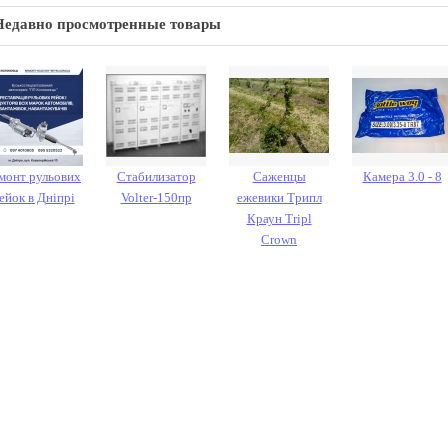
Недавно просмотренные товары
монт рульових
Стабилизатор
Саженцы
Камера 3.0 - 8
ейок в Дніпрі
Volter-150пр
ежевики Трипл
Краун Tripl
Crown