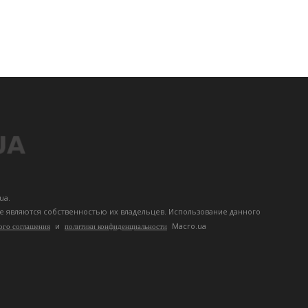
ua.
те являются собственностью их владельцев. Использование данного
и
Macro.ua
ого соглашения
политики конфиденциальности