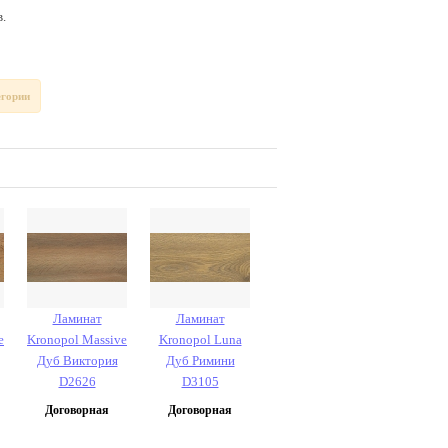
.
егории
Ламинат
Ламинат
e
Kronopol Massive
Kronopol Luna
Дуб Виктория
Дуб Римини
D2626
D3105
Договорная
Договорная