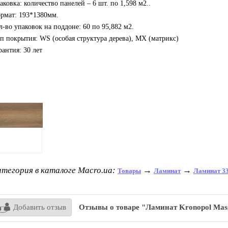
аковка: количество панелей – 6 шт. по 1,598 м
2.
.
рмат: 193*1380мм.
л-во упаковок на поддоне: 60 по 95,882 м
2
.
п покрытия: WS (особая структура дерева), MX (матрикс)
рантия: 30 лет
тегория в каталоге Macro.ua:
→
→
Товары
Ламинат
Ламинат 33
Добавить отзыв
Отзывы о товаре "Ламинат Kronopol Mas