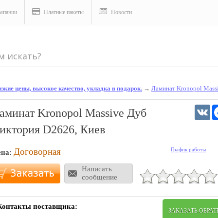
мпании
Платные пакеты
Новости
зкие цены, высокое качество, укладка в подарок.
→
Ламинат Kronopol Mass
V
аминат Kronopol Massive Дуб
иктория D2626, Киев
Договорная
График работы
ена:
Написать
сообщение
Контакты поставщика:
ЗАКАЗАТЬ ОБРА