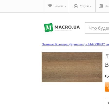
Товары
Услуги
Ко
Ламинат Kronopol (Кронопол) - 0442298907, ни
Л
В
Ц