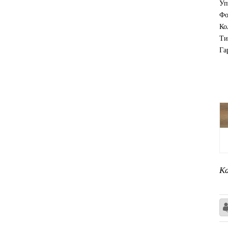
Уп
Фо
Ко
Ти
Га
Ка