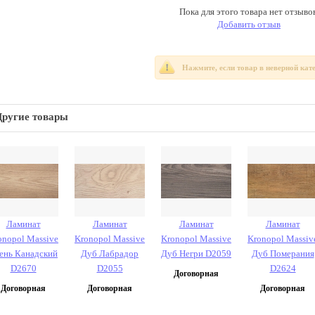
Пока для этого товара нет отзывов
Добавить отзыв
Нажмите, если товар в неверной кат
Другие товары
Ламинат
Ламинат
Ламинат
Ламинат
onopol Massive
Kronopol Massive
Kronopol Massive
Kronopol Massiv
ень Канадский
Дуб Лабрадор
Дуб Негри D2059
Дуб Померания
D2670
D2055
D2624
Договорная
Договорная
Договорная
Договорная