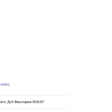
 класс
sive Дуб Виктория D2626"