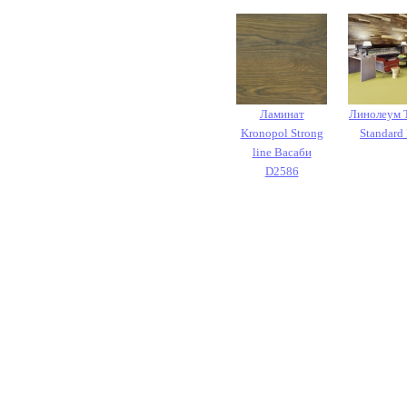
Ламинат
Линолеум T
Kronopol Strong
Standard 
line Васаби
D2586