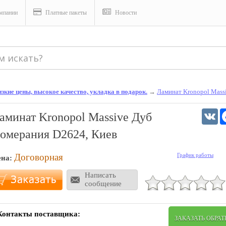
мпании
Платные пакеты
Новости
зкие цены, высокое качество, укладка в подарок.
→
Ламинат Kronopol Mass
V
аминат Kronopol Massive Дуб
омерания D2624, Киев
Договорная
График работы
ена:
Написать
сообщение
Контакты поставщика:
ЗАКАЗАТЬ ОБРА