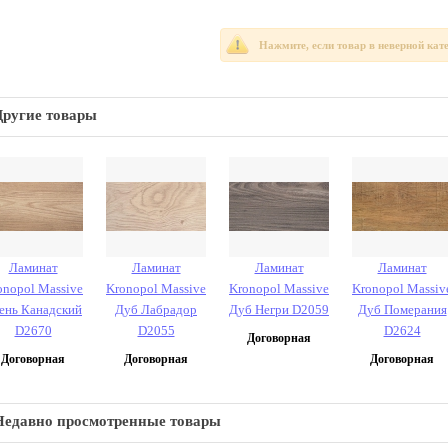
Нажмите, если товар в неверной кат
Другие товары
Ламинат
Ламинат
Ламинат
Ламинат
onopol Massive
Kronopol Massive
Kronopol Massive
Kronopol Massiv
ень Канадский
Дуб Лабрадор
Дуб Негри D2059
Дуб Померания
D2670
D2055
D2624
Договорная
Договорная
Договорная
Договорная
Недавно просмотренные товары