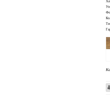
Ха
Уп
Фо
Ко
Ти
Га
Ка