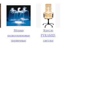
Мешки
Кресло
полиэтиленовые
PYRAMID,
первичные
светлое