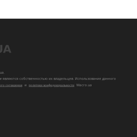
ua.
те являются собственностью их владельцев. Использование данного
и
Macro.ua
ого соглашения
политики конфиденциальности