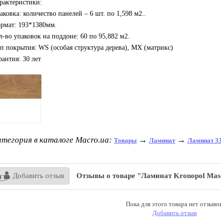
рактеристики:
аковка: количество панелей – 6 шт. по 1,598 м
2.
.
рмат: 193*1380мм.
л-во упаковок на поддоне: 60 по 95,882 м
2
.
п покрытия: WS (особая структура дерева), MX (матрикс)
рантия: 30 лет
тегория в каталоге Macro.ua:
→
→
Товары
Ламинат
Ламинат 33
Добавить отзыв
Отзывы о товаре "Ламинат Kronopol Mas
Пока для этого товара нет отзывов
Добавить отзыв