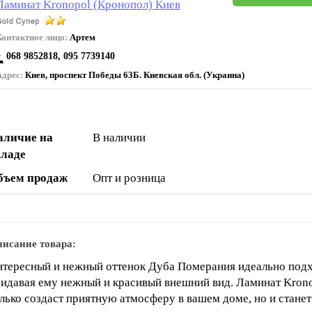
Ламинат Kronopol (Кронопол) Киев
Контактное лицо:
Артем
068 9852818, 095 7739140
Адрес:
Киев, проспект Победы 63Б. Киевская обл. (Украина)
аличие на
В наличии
кладе
бъем продаж
Опт и розница
исание товара:
тересный и нежный оттенок Дуба Померания идеально подх
идавая ему нежный и красивый внешний вид. Ламинат Kron
лько создаст приятную атмосферу в вашем доме, но и станет