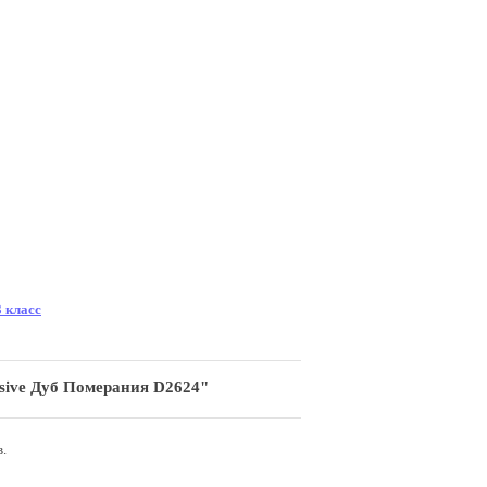
 класс
sive Дуб Померания D2624"
.