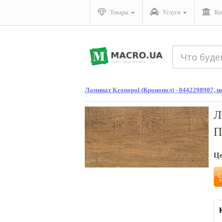
Товары
Услуги
Ко
Ламинат Kronopol (Кронопол) - 0442298907, ни
Л
П
Ц