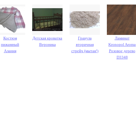
Костюм
Детская кроватка
Гранула
Ламинат
пижамный
Вероника
вторичная
Kronopol Aroma
Алания
стрейч (мытая!)
Розовое дерево
D3348