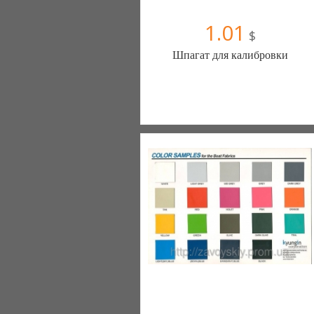
1.01
$
Шпагат для калибровки
Твист Атик ПФ (Старый Самбор)
1 отзыв(а)
, 100% положительных
067 7909469
03238 21908