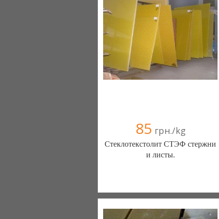
85
грн./kg
Стеклотекстолит СТЭФ стержни
и листы.
ЭлектроПласт (Днепропетровск)
050 540-29-50
096 739-09-95