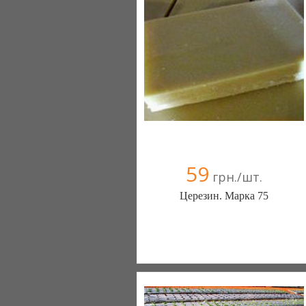
59
грн./шт.
Церезин. Марка 75
ТД Фаворит (Запорожье)
050 6033570
050 5020019