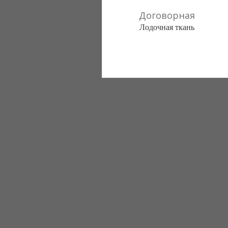
Договорная
Лодочная ткань
Оптовая торговля сумочно-
рюкзачными тканями , пленками ПВХ ,
бархат клеевой,фурнитурой для сумок
(Киев)
(067) 209-65-78
(044) 361-81-81
(044) 403-07-47