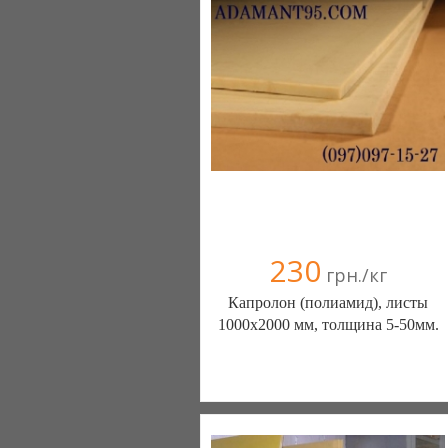
230
грн./кг
Капролон (полиамид), листы
1000х2000 мм, толщина 5-50мм.
ООО "Адамант 95" (Днепропетровск)
+38097 0971527