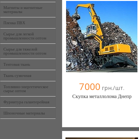
Магниты и магнитные
материалы
Пленка ПВХ
Сырье для легкой
промышленности оптом
Сырье для тяжелой
промышленности оптом
Тентовая ткань
Ткань сумочная
7000
грн./шт.
Топливно-энергетическое
сырье оптом
Скупка металлолома Днепр
Фурнитура галантерейная
Шпоночные материалы
Укрметал (Днепропетровск)
099 3114600
098 7855983