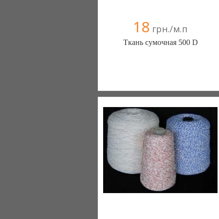
18
грн./м.п
Ткань сумочная 500 D
Оптовая торговля сумочно-
рюкзачными тканями , пленками ПВХ ,
бархат клеевой,фурнитурой для сумок
(Киев)
(067) 209-65-78
(044) 361-81-81
(044) 403-07-47