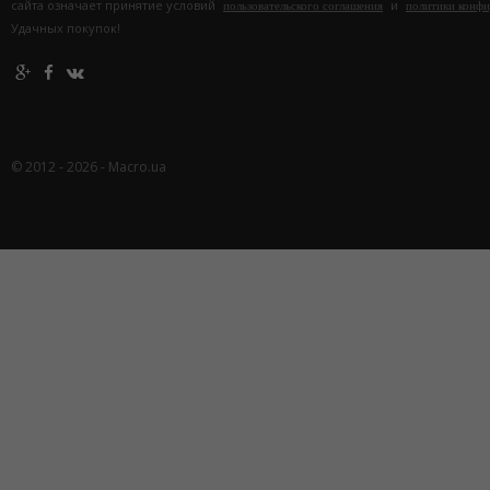
сайта означает принятие условий
и
пользовательского соглашения
политики конф
Удачных покупок!
© 2012 - 2026 - Macro.ua