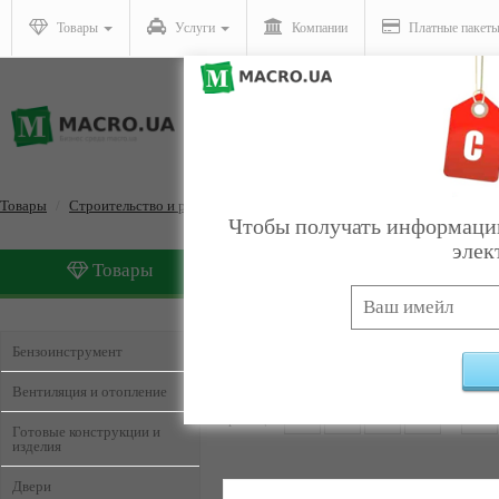
Товары
Услуги
Компании
Платные пакет
Товары
Строительство и ремонт
Чтобы получать информацию
элек
Товары
Услуги
Строительство и ремонт
Бензоинструмент
Вентиляция и отопление
Страницы:
1
2
3
4
...
8
Готовые конструкции и
изделия
Двери