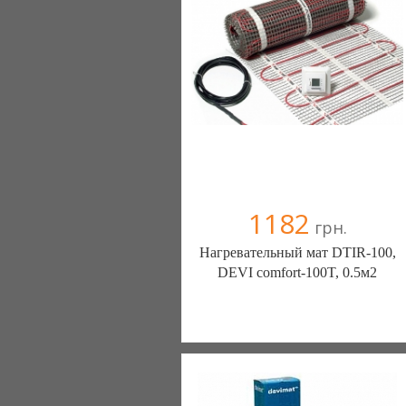
+38067 0000000
1182
грн.
Нагревательный мат DTIR-100,
DEVI comfort-100T, 0.5м2
Генераторы, генератор, электростанции
- с нами у вас будет свет. (Киев)
6 отзыв(а)
, 100% положительных
Компания верифицирована
+38067 0000000