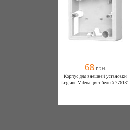
68
грн.
Корпус для внешней установки
Legrand Valena цвет белый 776181
Электрика Крыма в Симферополе
(Симферополь)
1 отзыв(а)
, 100% положительных
+38(099) 54-53-442
+38(096) 095-82-72