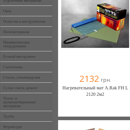
отделочные материалы
Компания верифицирована
+38067 0000000
Окна
Оснастка к инструментам
Пиломатериалы
Пневматическое
оборудование
Ручной инструмент
Сантехника
2132
Стекло, стеклоизделия
грн.
Нагревательный мат A.Rak FH L
Сухие смеси, цемент
2120 2м2
Тепло- и
шумоизоляционные
материалы
Генераторы, генератор, электростанции
- с нами у вас будет свет. (Киев)
Трубы
6 отзыв(а)
, 100% положительных
Фурнитура
Компания верифицирована