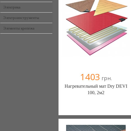
+38067 0000000
Электрика
Электроинструменты
Элементы крепежа
1403
грн.
Нагревательный мат Dry DEVI
100, 2м2
Генераторы, генератор, электростанции
- с нами у вас будет свет. (Киев)
6 отзыв(а)
, 100% положительных
Компания верифицирована