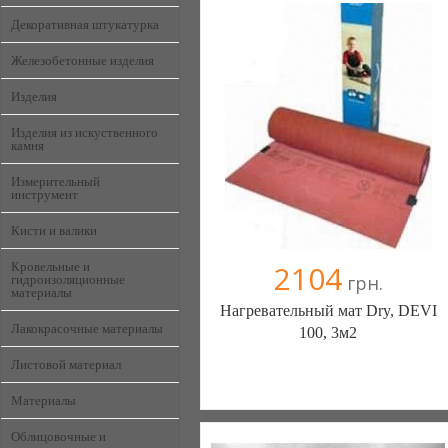
Декоративная штукатурка
Железобетонные изделия
Изделия
Изделия из искуственного
камня
Измерительный
инструмент
Кисти и валики
2104
Кровельные и
грн.
гидроизоляционные
материалы
Нагревательный мат Dry, DEVI
Лакокрасочные материалы
100, 3м2
Листовой материал
Генераторы, генератор, электростанции
Материалы
- с нами у вас будет свет. (Киев)
6 отзыв(а)
, 100% положительных
Облицовочные и