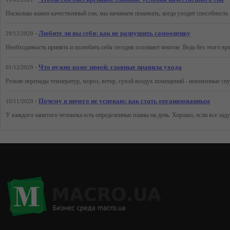
-
Любите ли вы себя: как не разрушить самооценку
29/12/2020
-
Что нужно коже зимой: главные правила ухода
01/12/2020
-
Почему я ничего не успеваю: как стать организованным
10/11/2020