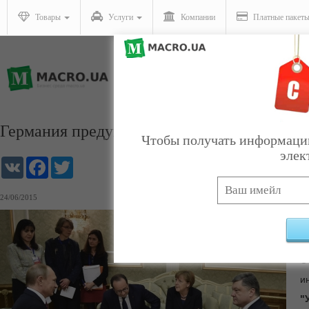
Товары
Услуги
Компании
Платные пакет
Германия предупреждает: ситуация на Дон
Чтобы получать информацию
элек
VK
Facebook
Twitter
24/06/2015
Э
д
О
и
"