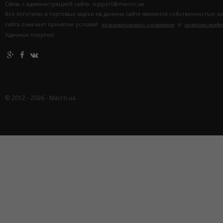
Связь с администрацией сайта: support@macro.ua.
Все логотипы и торговые марки на данном сайте являются собственностью и
сайта означает принятие условий
и
пользовательского соглашения
политики конф
Удачных покупок!
© 2012 - 2026 - Macro.ua