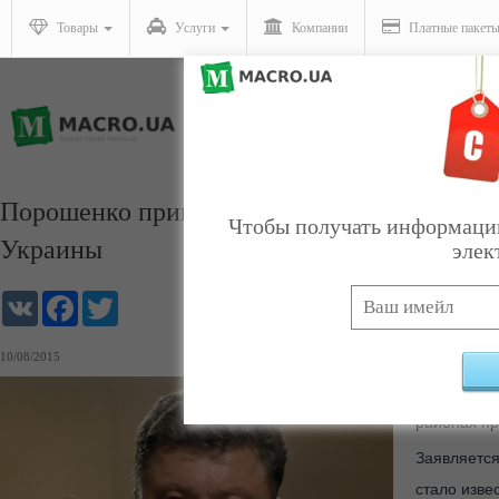
Товары
Услуги
Компании
Платные пакет
Порошенко приказал уведомить ОБСЕ и Ро
Чтобы получать информацию
Украины
элек
VK
Facebook
Twitter
10/08/2015
Сегодня, в
районах пр
Заявляется
стало изве