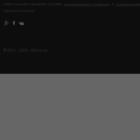
сайта означает принятие условий
и
пользовательского соглашения
политики конф
Удачных покупок!
© 2012 - 2026 - Macro.ua