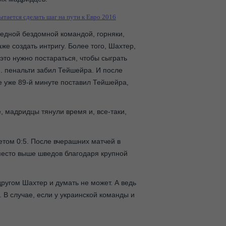
тается сделать шаг на пути к Евро 2016
 бедной бездомной командой, горняки,
аже создать интригу. Более того, Шахтер,
это нужно постараться, чтобы сыграть
н. пенальти забил Тейшейра. И после
че уже 89-й минуте поставил Тейшейра,
, мадридцы тянули время и, все-таки,
том 0:5. После вчерашних матчей в
 место выше шведов благодаря крупной
ругом Шахтер и думать не может. А ведь
 В случае, если у украинской команды и