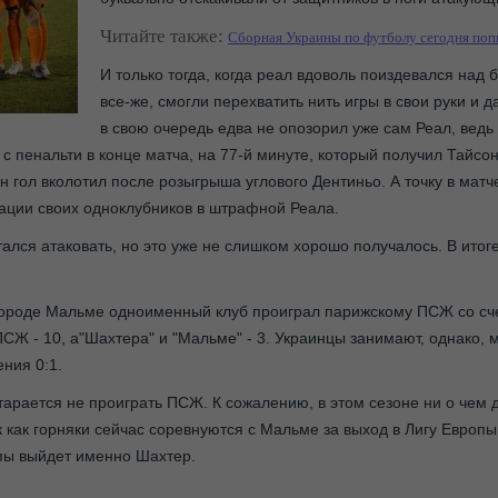
Читайте также:
Сборная Украины по футболу сегодня попы
И только тогда, когда реал вдоволь поиздевался над
все-же, смогли перехватить нить игры в свои руки и д
в свою очередь едва не опозорил уже сам Реал, ведь 
я с пенальти в конце матча, на 77-й минуте, который получил Тайсо
н гол вколотил после розыгрыша углового Дентиньо. А точку в мат
ации своих одноклубников в штрафной Реала.
лся атаковать, но это уже не слишком хорошо получалось. В итоге
 городе Мальме одноименный клуб проиграл парижскому ПСЖ со сче
 ПСЖ - 10, а"Шахтера" и "Мальме" - 3. Украинцы занимают, однако,
ения 0:1.
тарается не проиграть ПСЖ. К сожалению, в этом сезоне ни о чем д
как горняки сейчас соревнуются с Мальме за выход в Лигу Европы.
опы выйдет именно Шахтер.