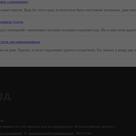
шить самооценку
равила ухода
 стать организованным
ua.
те являются собственностью их владельцев. Использование данного
и
Macro.ua
ого соглашения
политики конфиденциальности