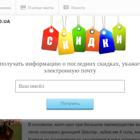
мпании
Платные пакеты
Новости
“камбек”
получать информацию о последних скидках, укажи
электронную почту
Вчера во Львове прошел матч 5-го тура группового 
Получить
"Шахтером" и мадридским "Реалом", где украинская к
голов Реала в этой игре - два забил Криштиану Ронал
В основном, матч шел при большом преимуществе м
легко опозорил донецкий Шахтер, забив им 4 гола, ка
буквально отскакивали от защитников в ноги атакую