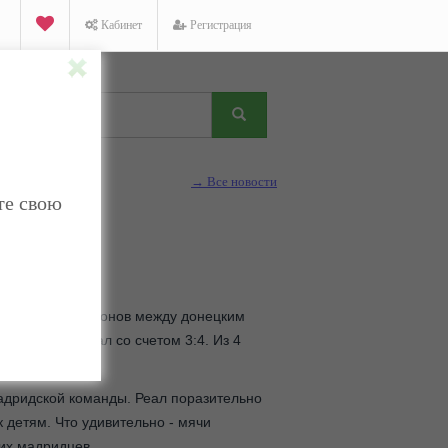
Кабинет
Регистрация
→ Все новости
те свою
этапа Лиги чемпионов между донецким
оманда проиграл со счетом 3:4. Из 4
ду.
адридской команды. Реал поразительно
к детям. Что удивительно - мячи
щих мадридцев.