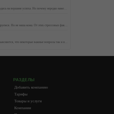
Необходимость принять и полюбить себя сегодня осознают многие. Ведь без этого вряд ли получится быть счастливым человеком, даже находясь на вершине успеха. Но почему нередко намерение изменить отношение к себе не приводит к результату? Неужели полюбить себя так сложно?
Резкие перепады температур, мороз, ветер, сухой воздух помещений - неизменные спутники холодного времени года. Мы к ним легко адаптируемся. Но не наша кожа. От этих стрессовых факторов она может серьезно пострадать. Что предпринять, чтобы этого не случилось? Что нужно коже зимой?
У каждого занятого человека есть определенные планы на день. Хорошо, если все задуманное удается осуществить. Но, бывает, к концу дня выясняется, что некоторые важные вопросы так и не удалось закрыть – то ли прошли мимо внимания, то ли сил не хватило. Как научиться успевать многое, не забывая о глав
РАЗДЕЛЫ
Добавить компанию
Тарифы
Товары и услуги
Компании