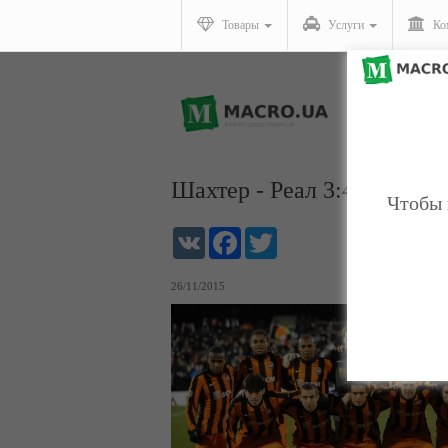
Товары
Услуги
Ко
Шахтер - Реал 3:4. Почти 
Чтобы 
VK
Facebook
Twitter
26/11/2015