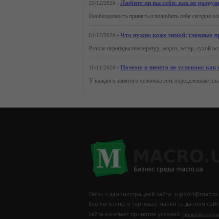
-
Любите ли вы себя: как не разру
29/12/2020
-
Что нужно коже зимой: главные п
01/12/2020
-
Почему я ничего не успеваю: как
10/11/2020
Связь с администрацией сайта: support@macro.
Все логотипы и торговые марки на данном сай
сайта означает принятие условий
пользовательск