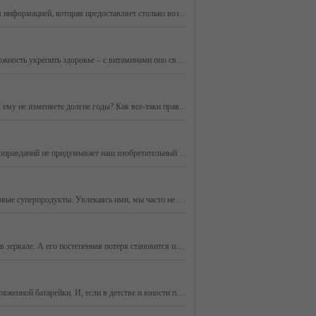
Очень занят – значит при деле, добьешься своего, получишь результат. Многие разделяют такое мнение о занятости. В мире, перенасыщенном информацией, которая предоставляет столько возможностей, нельзя быть не занятым. Иначе можно что-то пропустить, не успеть, остановиться на полпути. Но что стоит за с
Лето и осень – самое время насытить организм витаминами, которыми буквально изобилуют свежие фрукты и овощи. Нельзя упускать возможность укрепить здоровье – с витаминами оно связано напрямую. Находясь в составе ферментов, эти вещества влияют на все процессы жизнедеятельности, и даже маленький недост
Вы считаете, что ароматов много не бывает, и все время пополняете свою парфюмерную коллекцию? Или у вас один - любимый аромат и вы ему не изменяете долгие годы? Как все-таки правильно, нужен ли человеку целый парфюмерный гардероб? И, главное: что необходимо знать, чтобы запах ваших духов радовал вас
Ситуация, когда не можешь заставить себя взяться за работу, знакома многим. «Потом», «еще успею», «сегодня не время…», - каких только оправданий не придумывает наш изобретательный мозг, уводя от решения проблемы, особенно если она не из легких.
Быть здоровым и молодым как можно дольше – тренд сегодняшнего дня. Под прицелом внимания человечества чудодейственные диеты и новые суперпродукты. Увлекаясь ими, мы часто не придаем значения тому, что уже есть на нашем столе.
Коллаген – вещество номер один, если речь идет о молодости кожи. Именно благодаря ему мы радуемся, видя отражение своего юного лица в зеркале. А его постепенная потеря становится причиной нашего огорчения, когда замечаем первые признаки старения. Гибкие белковые волокна коллагена и эластина, пересек
Насколько важен качественный сон, мы начинаем понимать, когда уходит способность мгновенно засыпать и просыпаться с энергией вновь заряженной батарейки. И, если в детстве и юности приходилось даже сопротивляться этому, как казалось тогда, вору нашего времени, то с возрастом воспринимаем его как благ