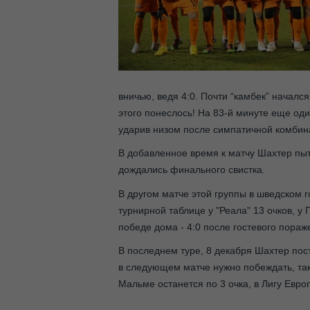
вничью, ведя 4:0. Почти “камбек” началс
этого понеслось! На 83-й минуте еще оди
ударив низом после симпатичной комбин
В добавленное время к матчу Шахтер пыта
дождались финального свистка.
В другом матче этой группы в шведском
турнирной таблице у "Реала" 13 очков, у
победе дома - 4:0 после гостевого пораж
В последнем туре, 8 декабря Шахтер пос
в следующем матче нужно побеждать, так 
Мальме останется по 3 очка, в Лигу Евр