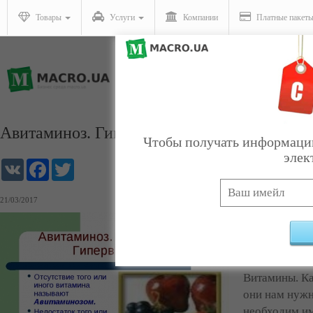
Товары
Услуги
Компании
Платные пакет
Авитаминоз. Гиповитаминоз. Гипервитами
Чтобы получать информацию
элек
VK
Facebook
Twitter
21/03/2017
Авитаминоз. 
понятиями, н
халатность п
Витамины. Ка
они нам нужн
необходим им