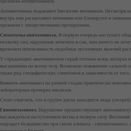
организм антивитаминов.
Антивитамины подавляют биологию витаминов. Несмотря на 
внутрь они расщепляют витамины или блокируют и занимают
организм с лекарственными препаратами.
Симптомы авитаминоза.
В первую очередь наступает общ
нехватку сил, нарушение аппетита и сна, нам ничего не хоче
временем интенсивность подобных негативных явлений раст
У страдающих авитаминозом серый оттенок кожи, которая п
высыпаниям по всему телу. Возможно повышение сальной се
также ряд специфических симптомов в зависимости от того,
Выявить авитаминоз на ранней стадии практически невозмо
лабораторная проверка анализов.
Стоит отметить, что в группе риска находятся люди употре
Гиповитаминоз.
Нарушение предшествующее авитаминозу. 
наслаждаться наступлением весны в полную силу. Весенний а
ощущает большинство при смене климата - гиповитаминоз. А
витаминов и болезнь.