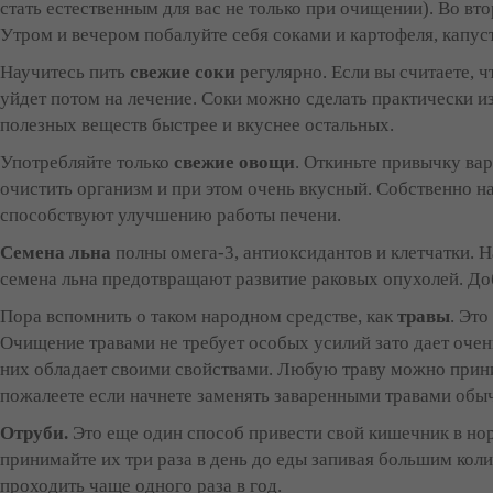
стать естественным для вас не только при очищении). Во вто
Утром и вечером побалуйте себя соками и картофеля, капус
Научитесь пить
свежие соки
регулярно. Если вы считаете, ч
уйдет потом на лечение. Соки можно сделать практически из
полезных веществ быстрее и вкуснее остальных.
Употребляйте только
свежие овощи
. Откиньте привычку вар
очистить организм и при этом очень вкусный. Собственно на
способствуют улучшению работы печени.
Семена льна
полны омега-3, антиоксидантов и клетчатки. 
семена льна предотвращают развитие раковых опухолей. Доб
Пора вспомнить о таком народном средстве, как
травы
. Эт
Очищение травами не требует особых усилий зато дает очен
них обладает своими свойствами. Любую траву можно прини
пожалеете если начнете заменять заваренными травами обы
Отруби.
Это еще один способ привести свой кишечник в но
принимайте их три раза в день до еды запивая большим кол
проходить чаще одного раза в год.