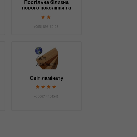
Постільна білизна
нового покоління та
елітний текстиль
(095) 898-60-08
Світ ламінату
+38067 4454541