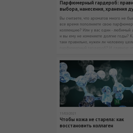
Парфюмерный гардероб: прав
выбора, нанесения, хранения д
Вы считаете, что ароматов много не быв
все время пополняете свою парфюме
коллекцию? Или у вас один - любимый 
и вы ему не изменяете долгие годы? К
таки правильно, нужен ли человеку цел
парфюмерный гардероб? И, главное: ч
необходимо знать, чтобы запах ваших 
радовал вас
11/03/2021
Чтобы кожа не старела: как
восстановить коллаген