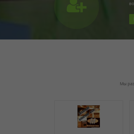
во
Мы раз