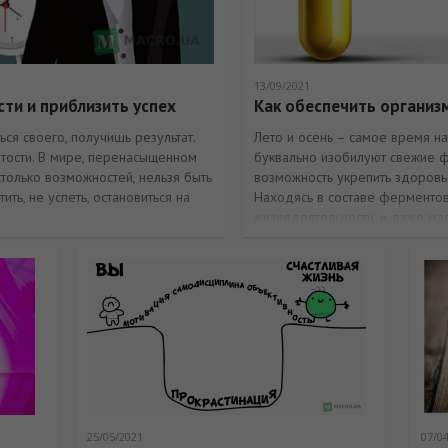
13/09/2021
сти и приблизить успех
Как обеспечить организ
ся своего, получишь результат.
Лето и осень – самое время н
тости. В мире, перенасыщенном
буквально изобилуют свежие ф
только возможностей, нельзя быть
возможность укрепить здоровь
ть, не успеть, остановиться на
Находясь в составе ферментов
жизнедеятельности, и даже ма
25/05/2021
07/0