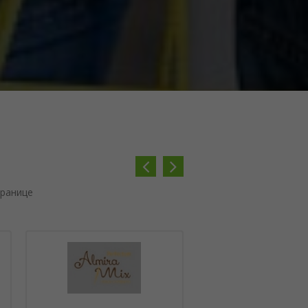
Previous
Next
транице