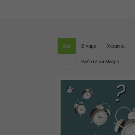
Все
В мире
Украина
Работа на Макро