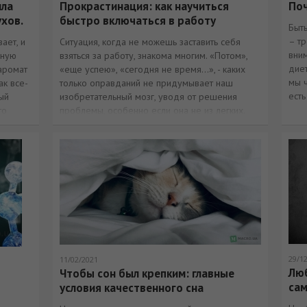
ила
Прокрастинация: как научиться
Поч
ухов.
быстро включаться в работу
Быт
– т
ает, и
Ситуация, когда не можешь заставить себя
вни
рную
взяться за работу, знакома многим. «Потом»,
диет
аромат
«еще успею», «сегодня не время…», - каких
мы ч
ак все-
только оправданий не придумывает наш
есть
ый
изобретательный мозг, уводя от решения
то
проблемы, особенно если она не из легких.
духов
29/1
11/02/2021
Люб
Чтобы сон был крепким: главные
са
условия качественного сна