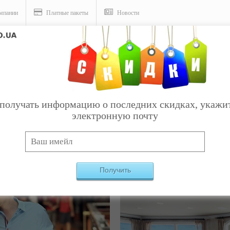
мпании
Платные пакеты
Новости
получать информацию о последних скидках, укажи
НСКИЙ ТОРГОВЫЙ ЦЕНТР В 
электронную почту
 И УСЛУГ ОТ УКРАИНСКИХ КОМПАНИЙ.
ПРОДАВАЙ
Получить