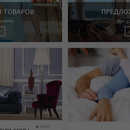
 ТОВАРОВ
ПРЕДЛО
краины
Все у
е
20000