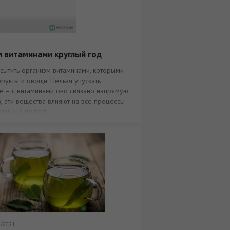
м витаминами круглый год
асытить организм витаминами, которыми
рукты и овощи. Нельзя упускать
е – с витаминами оно связано напрямую.
, эти вещества влияют на все процессы
ленький недост
4/2021