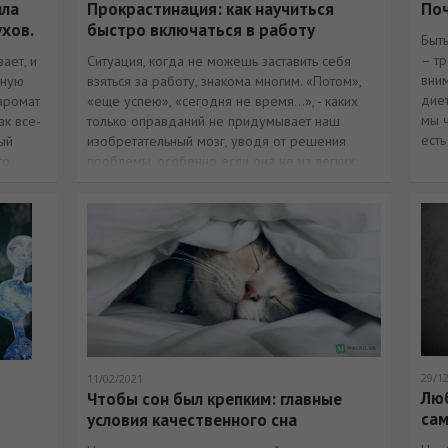
ила
Прокрастинация: как научиться
Поч
ухов.
быстро включаться в работу
Быт
– т
ает, и
Ситуация, когда не можешь заставить себя
вни
рную
взяться за работу, знакома многим. «Потом»,
диет
аромат
«еще успею», «сегодня не время…», - каких
мы ч
ак все-
только оправданий не придумывает наш
есть
ый
изобретательный мозг, уводя от решения
то
проблемы, особенно если она не из легких.
духов
29/1
11/02/2021
Люб
Чтобы сон был крепким: главные
са
условия качественного сна