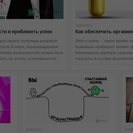
13/09/2021
сти и приблизить успех
Как обеспечить организ
ся своего, получишь результат.
Лето и осень – самое время н
тости. В мире, перенасыщенном
буквально изобилуют свежие ф
только возможностей, нельзя быть
возможность укрепить здоровь
ть, не успеть, остановиться на
Находясь в составе ферментов
жизнедеятельности, и даже ма
25/05/2021
07/0