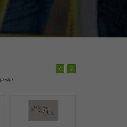
Previous
Next
транице