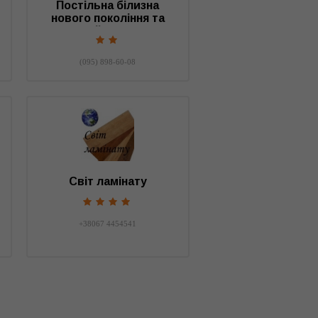
Постільна білизна
нового покоління та
елітний текстиль
(095) 898-60-08
Світ ламінату
+38067 4454541