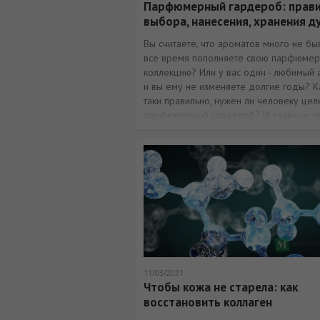
Парфюмерный гардероб: прав
выбора, нанесения, хранения д
Вы считаете, что ароматов много не быв
все время пополняете свою парфюме
коллекцию? Или у вас один - любимый 
и вы ему не изменяете долгие годы? К
таки правильно, нужен ли человеку цел
парфюмерный гардероб? И, главное: ч
необходимо знать, чтобы запах ваших 
радовал вас
11/03/2021
Чтобы кожа не старела: как
восстановить коллаген