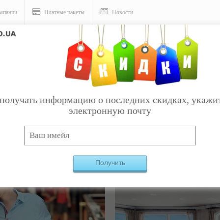
мпании
Платные пакеты
Новости
получать информацию о последних скидках, укажи
НСКИЙ ТОРГОВЫЙ ЦЕНТР В 
электронную почту
 И УСЛУГ ОТ УКРАИНСКИХ КОМПАНИЙ.
ПРОДАВАЙ
Получить