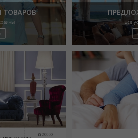
 ТОВАРОВ
ПРЕДЛО
краины
Все у
е
20000