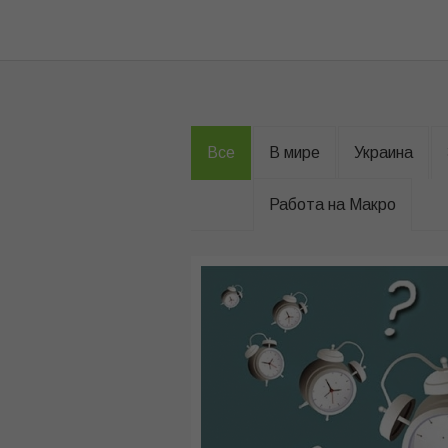
Все
В мире
Украина
Работа на Макро