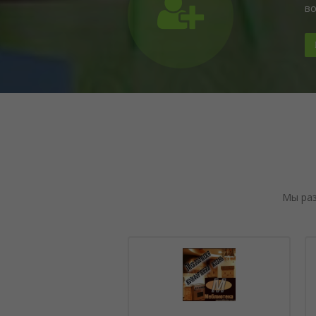
во
Мы раз