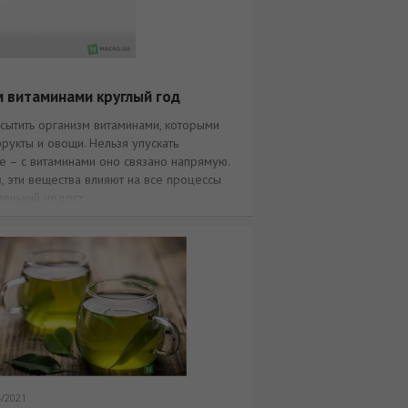
м витаминами круглый год
асытить организм витаминами, которыми
рукты и овощи. Нельзя упускать
е – с витаминами оно связано напрямую.
, эти вещества влияют на все процессы
ленький недост
4/2021