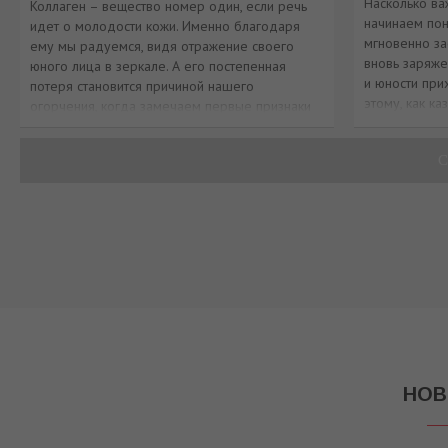
Насколько ва
Коллаген – вещество номер один, если речь
начинаем пон
идет о молодости кожи. Именно благодаря
мгновенно за
ему мы радуемся, видя отражение своего
вновь заряже
юного лица в зеркале. А его постепенная
и юности при
потеря становится причиной нашего
этому, как ка
огорчения, когда замечаем первые признаки
времени, то 
старения. Гибкие белковые волокна коллагена
благ
и эластина, пересек
С
НОВ