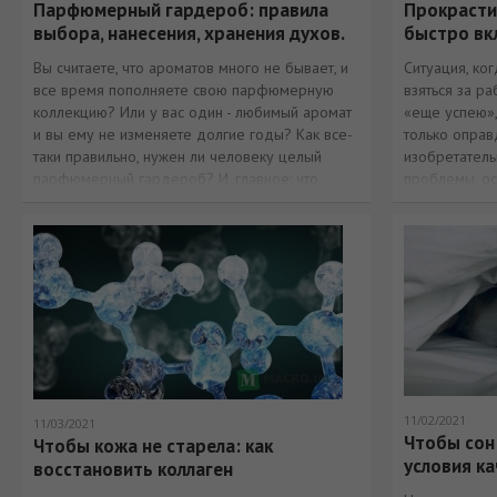
Парфюмерный гардероб: правила
Прокрасти
выбора, нанесения, хранения духов.
быстро вк
Вы считаете, что ароматов много не бывает, и
Ситуация, ко
все время пополняете свою парфюмерную
взяться за ра
коллекцию? Или у вас один - любимый аромат
«еще успею»,
и вы ему не изменяете долгие годы? Как все-
только опра
таки правильно, нужен ли человеку целый
изобретатель
парфюмерный гардероб? И, главное: что
проблемы, ос
необходимо знать, чтобы запах ваших духов
радовал вас
11/02/2021
11/03/2021
Чтобы сон
Чтобы кожа не старела: как
условия ка
восстановить коллаген