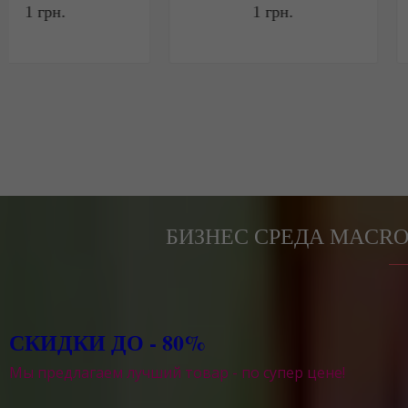
1
грн.
1
грн.
БИЗНЕС СРЕДА MACRO
СКИДКИ ДО - 80%
Мы предлагаем лучший товар - по супер цене!