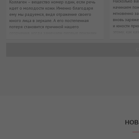
Насколько ва
Коллаген – вещество номер один, если речь
начинаем пон
идет о молодости кожи. Именно благодаря
мгновенно за
ему мы радуемся, видя отражение своего
вновь заряже
юного лица в зеркале. А его постепенная
и юности при
потеря становится причиной нашего
этому, как ка
огорчения, когда замечаем первые признаки
времени, то 
старения. Гибкие белковые волокна коллагена
благ
и эластина, пересек
С
НОВ