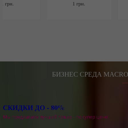
1
грн.
1
грн.
БИЗНЕС СРЕДА MACRO
СКИДКИ ДО - 80%
Мы предлагаем лучший товар - по супер цене!