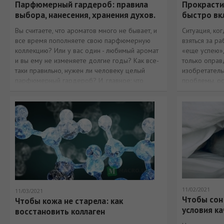
Парфюмерный гардероб: правила
Прокрасти
выбора, нанесения, хранения духов.
быстро вк
Вы считаете, что ароматов много не бывает, и
Ситуация, ко
все время пополняете свою парфюмерную
взяться за ра
коллекцию? Или у вас один - любимый аромат
«еще успею»,
и вы ему не изменяете долгие годы? Как все-
только опра
таки правильно, нужен ли человеку целый
изобретатель
парфюмерный гардероб? И, главное: что
проблемы, ос
необходимо знать, чтобы запах ваших духов
радовал вас
11/02/2021
11/03/2021
Чтобы сон
Чтобы кожа не старела: как
условия ка
восстановить коллаген